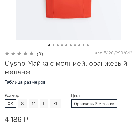
арт.
5420/290/642
(0)
Oysho Майка с молнией, оранжевый
меланж
Таблица размеров
Размер
Цвет
XS
S
M
L
XL
Оранжевый меланж
4 186 P