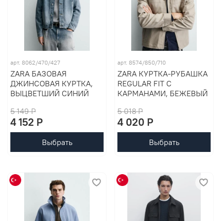
арт. 8062/470/427
арт. 8574/850/710
ZARA БАЗОВАЯ
ZARA КУРТКА-РУБАШКА
ДЖИНСОВАЯ КУРТКА,
REGULAR FIT С
ВЫЦВЕТШИЙ СИНИЙ
КАРМАНАМИ, БЕЖЕВЫЙ
5 149 P
5 018 P
4 152 P
4 020 P
Выбрать
Выбрать