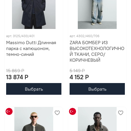
арт. 3125/433/401
арт. 4302/460/706
Massimo Dutti Длинная
ZARA БОМБЕР ИЗ
парка с капюшоном,
ВЫСОКОТЕХНОЛОГИЧНО
темно-синий
Й ТКАНИ, СЕРО/
КОРИЧНЕВЫЙ
15 869 P
5 149 P
13 874 P
4 152 P
Выбрать
Выбрать