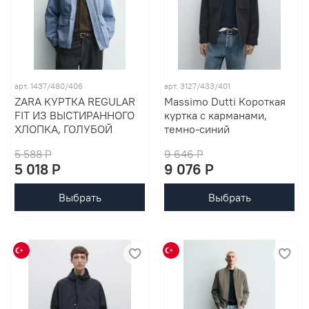
арт. 1437/480/406
арт. 3127/433/401
ZARA КУРТКА REGULAR
Massimo Dutti Короткая
FIT ИЗ ВЫСТИРАННОГО
куртка с карманами,
ХЛОПКА, ГОЛУБОЙ
темно-синий
5 588 P
9 646 P
5 018 P
9 076 P
Выбрать
Выбрать