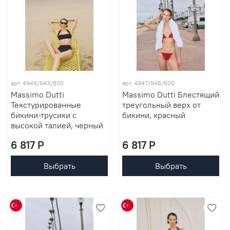
арт. 4949/943/800
арт. 4947/948/600
Massimo Dutti
Massimo Dutti Блестящий
Текстурированные
треугольный верх от
бикини-трусики с
бикини, красный
высокой талией, черный
6 817 P
6 817 P
Выбрать
Выбрать