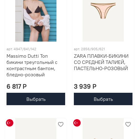
арт. 4947/841/142
арт. 2856/905/621
Massimo Dutti Топ
ZARA ПЛАВКИ-БИКИНИ
бикини треугольный с
СО СРЕДНЕЙ ТАЛИЕЙ,
контрастным бантом,
ПАСТЕЛЬНО-РОЗОВЫЙ
бледно-розовый
6 817 P
3 939 P
Выбрать
Выбрать