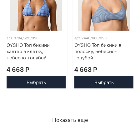
арт. 0704/523/390
арт. 2440/660/390
OYSHO Топ бикини
OYSHO Топ бикини в
халтер в клетку,
полоску, небесно-
небесно-голубой
голубой
4 663 P
4 663 P
Выбрать
Выбрать
Показать еще