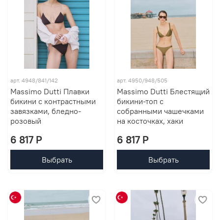
арт. 4948/841/142
арт. 4950/948/505
Massimo Dutti Плавки
Massimo Dutti Блестящий
бикини с контрастными
бикини-топ с
завязками, бледно-
собранными чашечками
розовый
на косточках, хаки
6 817 P
6 817 P
Выбрать
Выбрать