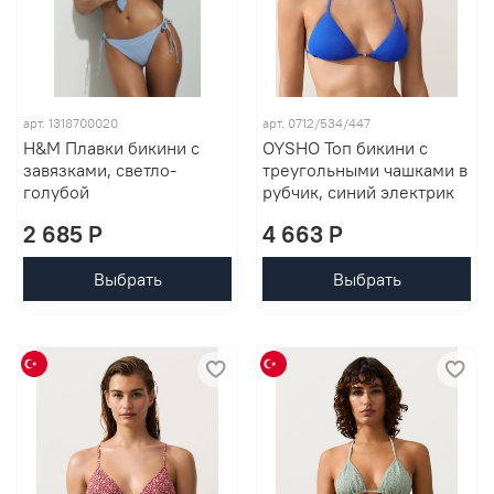
арт. 1318700020
арт. 0712/534/447
H&M Плавки бикини с
OYSHO Топ бикини с
завязками, светло-
треугольными чашками в
голубой
рубчик, синий электрик
2 685 P
4 663 P
Выбрать
Выбрать