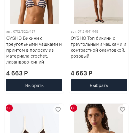
арт. 0712/522/457
арт. 0712/541/148
OYSHO Бикини с
OYSHO Топ бикини с
треугольными чашками и
треугольными чашками и
принтом в полоску из
контрастной окантовкой,
материала crochet,
розовый
лавандово-синий
4 663 P
4 663 P
Выбрать
Выбрать