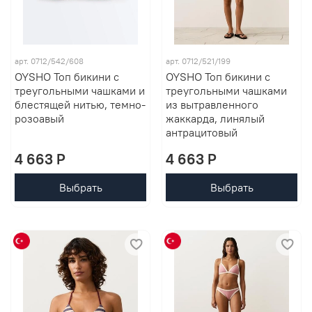
арт. 0712/542/608
арт. 0712/521/199
OYSHO Топ бикини с
OYSHO Топ бикини с
треугольными чашками и
треугольными чашками
блестящей нитью, темно-
из вытравленного
розоавый
жаккарда, линялый
антрацитовый
4 663 P
4 663 P
Выбрать
Выбрать