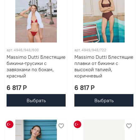
арт. 4946/948/600
арт. 4949/948/722
Massimo Dutti Блестящие
Massimo Dutti Блестящие
бикини-трусики с
плавки от бикини с
завязками по бокам,
высокой талией,
красный
коричневый
6 817 P
6 817 P
Выбрать
Выбрать