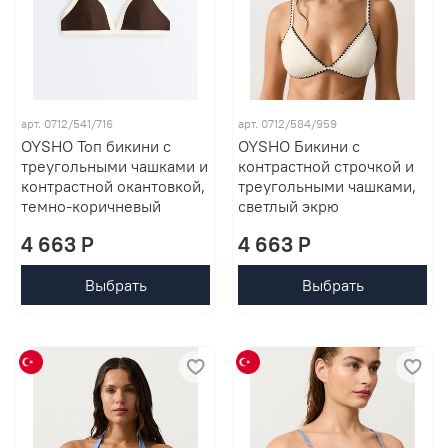
арт. 0712/541/716
арт. 0712/584/959
OYSHO Топ бикини с
OYSHO Бикини с
треугольными чашками и
контрастной строчкой и
контрастной окантовкой,
треугольными чашками,
темно-коричневый
светлый экрю
4 663 P
4 663 P
Выбрать
Выбрать