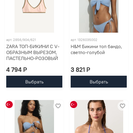
арт. 2856/904/621
арт. 1326035002
ZARA ТОП-БИКИНИ С V-
H&M Бикини топ бандо,
ОБРАЗНЫМ ВЫРЕЗОМ,
светло-голубой
ПАСТЕЛЬНО-РОЗОВЫЙ
4 794 P
3 821 P
Выбрать
Выбрать