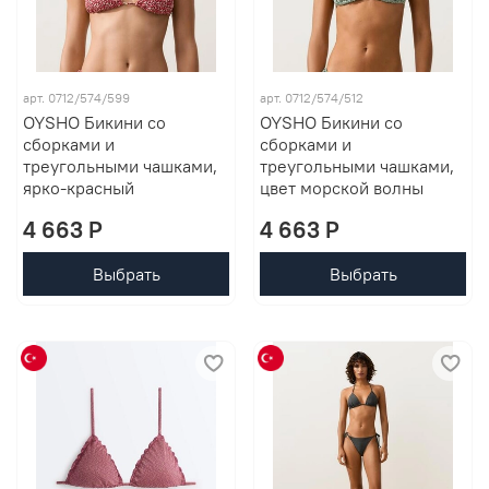
арт. 0712/574/599
арт. 0712/574/512
OYSHO Бикини со
OYSHO Бикини со
сборками и
сборками и
треугольными чашками,
треугольными чашками,
ярко-красный
цвет морской волны
4 663 P
4 663 P
Выбрать
Выбрать