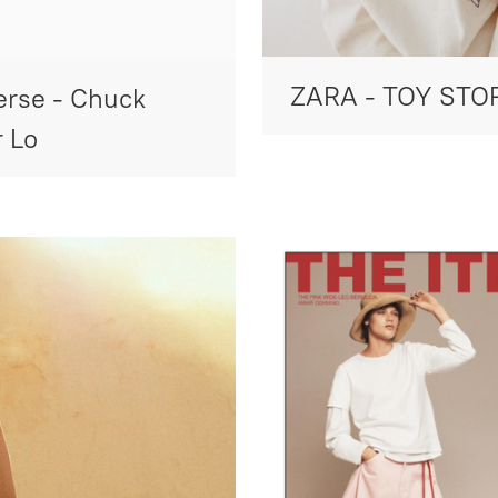
ZARA - TOY STO
rse - Chuck
r Lo