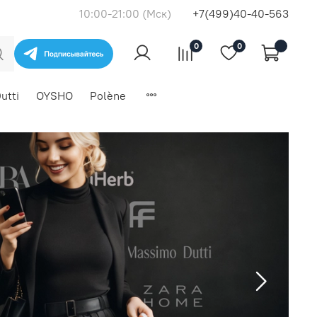
10:00-21:00 (Мск)
+7(499)40-40-563
0
0
utti
OYSHO
Polène