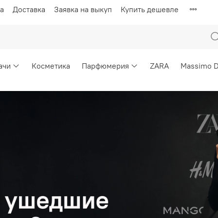
а
Доставка
Заявка на выкуп
Купить дешевле
ачи
Косметика
Парфюмерия
ZARA
Massimo D