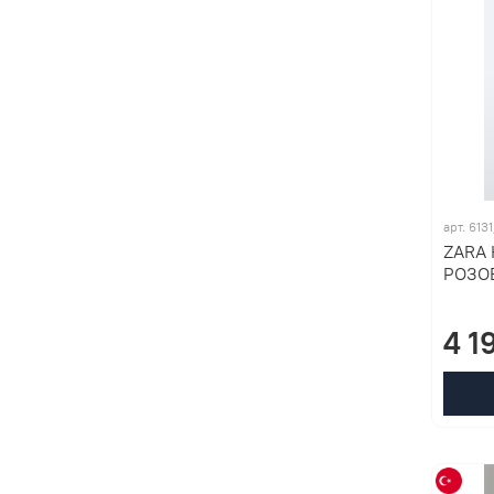
арт. 613
ZARA 
РОЗО
4 1