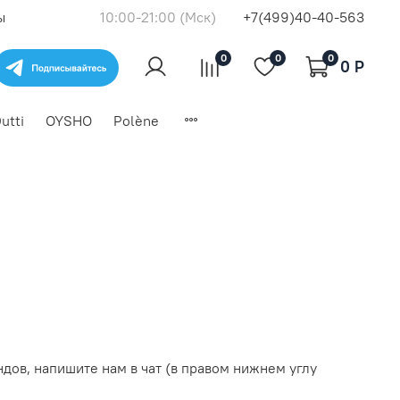
ы
10:00-21:00 (Мск)
+7(499)40-40-563
0
0
0
0 P
utti
OYSHO
Polène
дов, напишите нам в чат (в правом нижнем углу