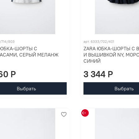
5/714/803
арт. 6333/702/401
 ЮБКА-ШОРТЫ С
ZARA ЮБКА-ШОРТЫ С 
АСАМИ, СЕРЫЙ МЕЛАНЖ
И ВЫШИВКОЙ NY, МОР
СИНИЙ
60 P
3 344 P
Выбрать
Выбрать