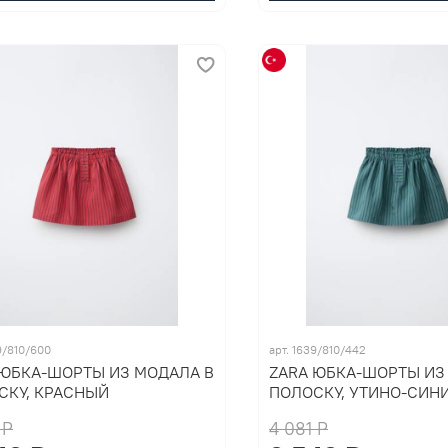
9/810/600
арт. 1639/810/442
 ЮБКА-ШОРТЫ ИЗ МОДАЛА В
ZARA ЮБКА-ШОРТЫ ИЗ
СКУ, КРАСНЫЙ
ПОЛОСКУ, УТИНО-СИН
 P
4 081 P