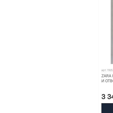
арт. 116
ZARA
И ОТ
3 3