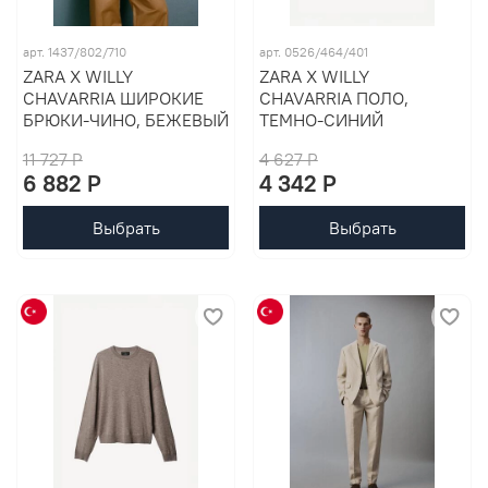
арт. 1437/802/710
арт. 0526/464/401
ZARA X WILLY
ZARA X WILLY
CHAVARRIA ШИРОКИЕ
CHAVARRIA ПОЛО,
БРЮКИ-ЧИНО, БЕЖЕВЫЙ
ТЕМНО-СИНИЙ
11 727 P
4 627 P
6 882 P
4 342 P
Выбрать
Выбрать