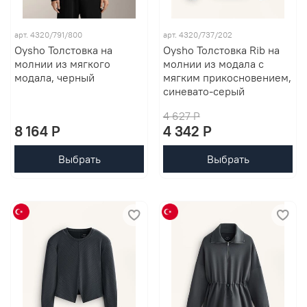
арт. 4320/791/800
арт. 4320/737/202
Oysho Толстовка на
Oysho Толстовка Rib на
молнии из мягкого
молнии из модала с
модала, черный
мягким прикосновением,
синевато-серый
4 627 P
8 164 P
4 342 P
Выбрать
Выбрать