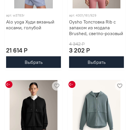
арт. w3783r
арт. 4301/161/929
Alo yoga Худи вязаный
Oysho Толстовка Rib с
косами, голубой
запахом из модала
Brushed, светло-розовый
4 342 P
21 614 P
3 202 P
Выбрать
Выбрать