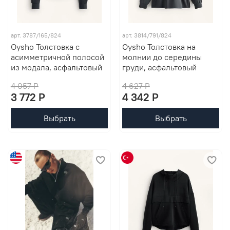
арт. 3787/165/824
арт. 3814/791/824
Oysho Толстовка с
Oysho Толстовка на
асимметричной полосой
молнии до середины
из модала, асфальтовый
груди, асфальтовый
4 057 P
4 627 P
3 772 P
4 342 P
Выбрать
Выбрать