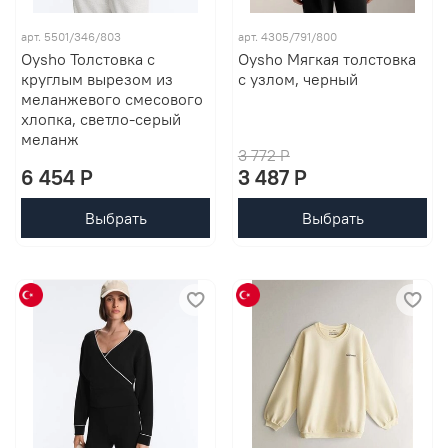
арт. 5501/346/803
арт. 4305/791/800
Oysho Толстовка с
Oysho Мягкая толстовка
круглым вырезом из
с узлом, черный
меланжевого смесового
хлопка, светло-серый
меланж
3 772 P
6 454 P
3 487 P
Выбрать
Выбрать