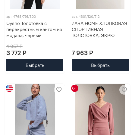
арт. 4768/791/800
арт. 4301/120/712
Oysho Толстовка с
ZARA HOME ХЛОПКОВАЯ
перекрестным кантом из
СПОРТИВНАЯ
модала, черный
ТОЛСТОВКА, ЭКРЮ
4 057 P
3 772 P
7 963 P
Выбрать
Выбрать