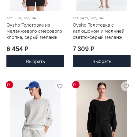
арт. 5501/922/814
арт. 6479/922/814
Oysho Толстовка из
Oysho Толстовка с
меланжевого смесового
капюшоном и молнией,
хлопка, серый меланж
светло-серый меланж
6 454 P
7 309 P
Выбрать
Выбрать