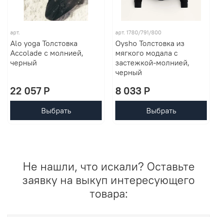
арт.
арт. 1780/791/800
Alo yoga Толстовка
Oysho Толстовка из
Accolade с молнией,
мягкого модала с
черный
застежкой-молнией,
черный
22 057 P
8 033 P
Выбрать
Выбрать
Не нашли, что искали? Оставьте
заявку на выкуп интересующего
товара: