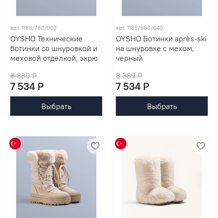
арт. 1188/780/002
арт. 1186/680/040
OYSHO Технические
OYSHO Ботинки après-ski
ботинки со шнуровкой и
на шнуровке с мехом,
меховой отделкой, экрю
черный
8 389 P
8 389 P
7 534 P
7 534 P
Выбрать
Выбрать