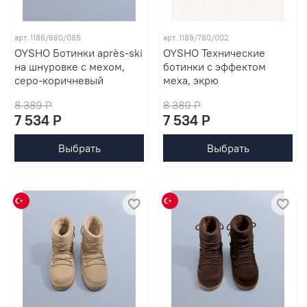
арт. 1186/680/085
арт. 1189/780/002
OYSHO Ботинки après-ski
OYSHO Технические
на шнуровке с мехом,
ботинки с эффектом
серо-коричневый
меха, экрю
8 389 P
8 389 P
7 534 P
7 534 P
Выбрать
Выбрать