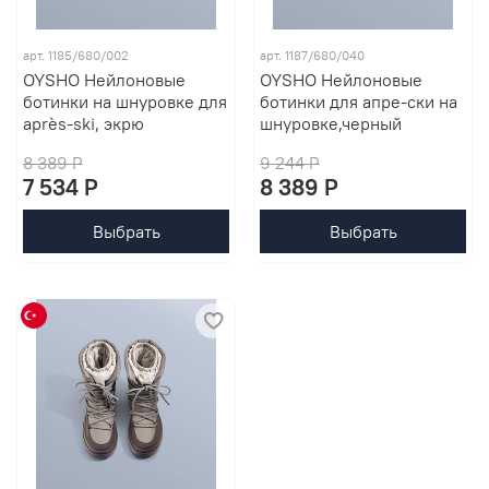
арт. 1185/680/002
арт. 1187/680/040
OYSHO Нейлоновые
OYSHO Нейлоновые
ботинки на шнуровке для
ботинки для апре-ски на
après-ski, экрю
шнуровке,черный
8 389 P
9 244 P
7 534 P
8 389 P
Выбрать
Выбрать