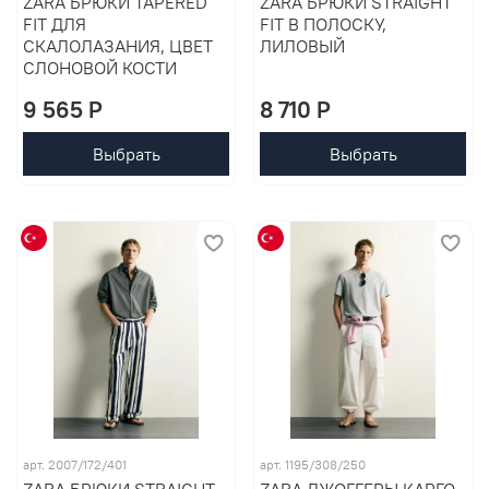
ZARA БРЮКИ TAPERED
ZARA БРЮКИ STRAIGHT
FIT ДЛЯ
FIT В ПОЛОСКУ,
СКАЛОЛАЗАНИЯ, ЦВЕТ
ЛИЛОВЫЙ
СЛОНОВОЙ КОСТИ
9 565 P
8 710 P
Выбрать
Выбрать
арт. 2007/172/401
арт. 1195/308/250
ZARA БРЮКИ STRAIGHT
ZARA ДЖОГГЕРЫ КАРГО