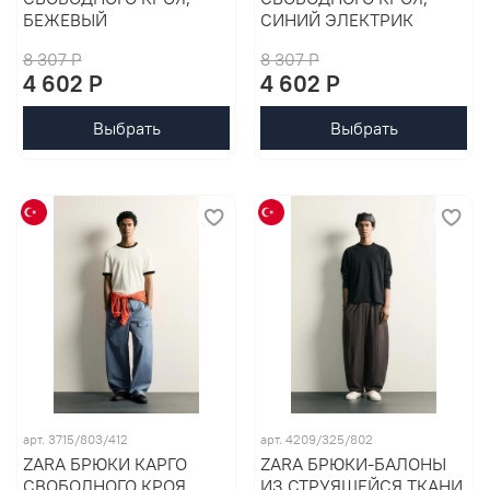
БЕЖЕВЫЙ
СИНИЙ ЭЛЕКТРИК
8 307 P
8 307 P
4 602 P
4 602 P
Выбрать
Выбрать
арт. 3715/803/412
арт. 4209/325/802
ZARA БРЮКИ КАРГО
ZARA БРЮКИ-БАЛОНЫ
СВОБОДНОГО КРОЯ,
ИЗ СТРУЯЩЕЙСЯ ТКАНИ,