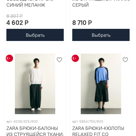
СИНИЙ МЕЛАНЖ
СЕРЫЙ
8 307 P
4 602 P
8 710 P
Выбрать
Выбрать
арт. 4209/325/800
арт. 5854/750/800
ZARA БРЮКИ-БАЛОНЫ
ZARA БРЮКИ-КЮЛОТЫ
ИЗ СТРУЯЩЕЙСЯ ТКАНИ,
RELAXED FIT СО