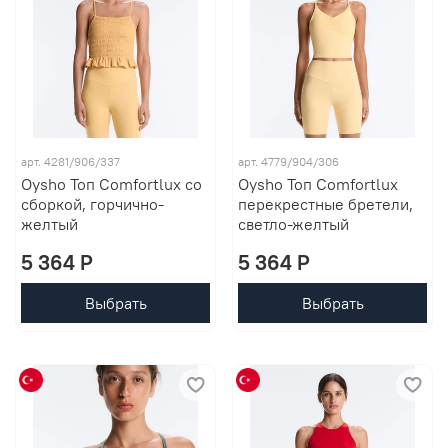
арт. 4281/906/337
арт. 4779/904/306
Oysho Топ Comfortlux со
Oysho Топ Comfortlux
сборкой, горчично-
перекрестные бретели,
желтый
светло-желтый
5 364 P
5 364 P
Выбрать
Выбрать