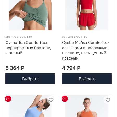
арт. 4779/904/539
арт. 2888/904/601
Oysho Топ Comfortlux,
Oysho Майка Comfortlux
перекрестные бретели,
с чашками и полосками
зеленый
на спине, насыщенный
красный
5 364 P
4 794 P
Выбрать
Выбрать