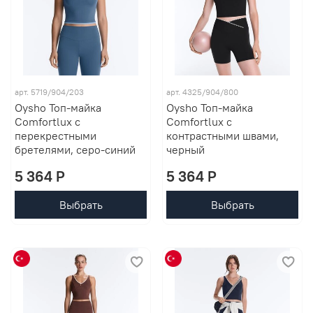
арт. 5719/904/203
арт. 4325/904/800
Oysho Топ-майка
Oysho Топ-майка
Comfortlux с
Comfortlux с
перекрестными
контрастными швами,
бретелями, серо-синий
черный
5 364 P
5 364 P
Выбрать
Выбрать