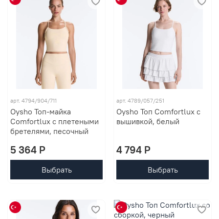
арт. 4794/904/711
арт. 4789/057/251
Oysho Топ-майка
Oysho Топ Comfortlux с
Comfortlux с плетеными
вышивкой, белый
бретелями, песочный
5 364 P
4 794 P
Выбрать
Выбрать