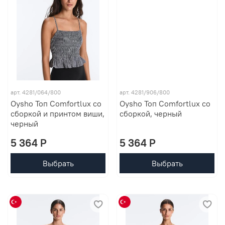
арт. 4281/064/800
арт. 4281/906/800
Oysho Топ Comfortlux со
Oysho Топ Comfortlux со
сборкой и принтом виши,
сборкой, черный
черный
5 364 P
5 364 P
Выбрать
Выбрать