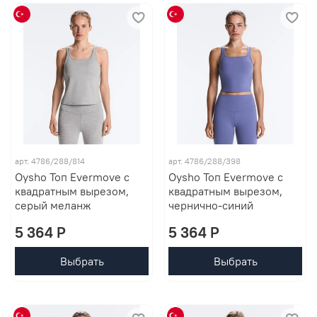
арт. 4786/288/814
арт. 4786/288/398
Oysho Топ Evermove с
Oysho Топ Evermove с
квадратным вырезом,
квадратным вырезом,
серый меланж
чернично-синий
5 364 P
5 364 P
Выбрать
Выбрать