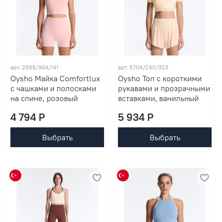
арт. 2888/904/141
арт. 5704/290/323
Oysho Майка Comfortlux
Oysho Топ с короткими
с чашками и полосками
рукавами и прозрачными
на спине, розовый
вставками, ванильный
4 794 P
5 934 P
Выбрать
Выбрать