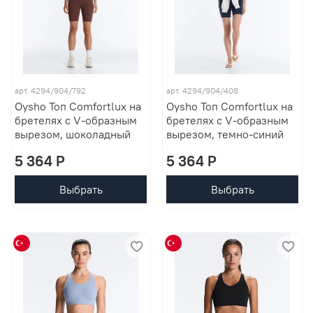
арт. 4294/904/792
арт. 4294/904/408
Oysho Топ Comfortlux на
Oysho Топ Comfortlux на
бретелях с V-образным
бретелях с V-образным
вырезом, шоколадный
вырезом, темно-синий
5 364 P
5 364 P
Выбрать
Выбрать