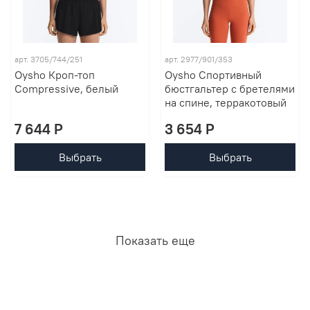
арт. 3705/744/251
арт. 2977/901/353
Oysho Кроп-топ
Oysho Спортивный
Compressive, белый
бюстгальтер с бретелями
на спине, терракотовый
7 644 P
3 654 P
Выбрать
Выбрать
Показать еще