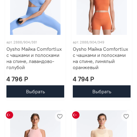
арт. 2888/904/381
арт. 2888/904/349
Oysho Майка Comfortlux
Oysho Майка Comfortlux
с чашками и полосками
с чашками и полосками
на спине, лавандово-
на спине, линялый
голубой
оранжевый
4 796 P
4 794 P
Выбрать
Выбрать