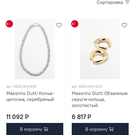
Сортировка
арт. 4602/816/808
арт. 4605/831/303
Massimo Dutti Колье-
Massimo Dutti Объемные
цепочка, серебряный
серьги-кольца,
золотистый
11 092 P
6 817 P
В корзину
В корзину