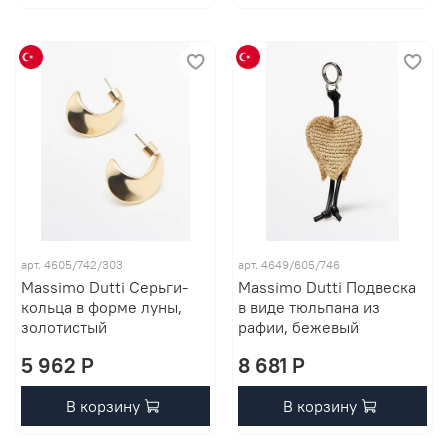
арт. 4605/742/303
арт. 4649/605/746
Massimo Dutti Серьги-
Massimo Dutti Подвеска
кольца в форме луны,
в виде тюльпана из
золотистый
рафии, бежевый
5 962 P
8 681 P
В корзину
В корзину