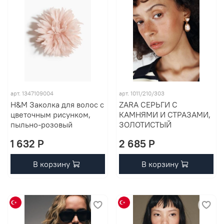
арт. 1347109004
арт. 1011/210/303
H&M Заколка для волос с
ZARA СЕРЬГИ С
цветочным рисунком,
КАМНЯМИ И СТРАЗАМИ,
пыльно-розовый
ЗОЛОТИСТЫЙ
1 632 P
2 685 P
В корзину
В корзину