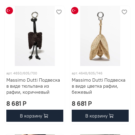
арт. 4650/605/700
арт. 4648/605/746
Massimo Dutti Подвеска
Massimo Dutti Подвеска
в виде тюльпана из
в виде цветка рафии,
рафии, коричневый
бежевый
8 681 P
8 681 P
В корзину
В корзину