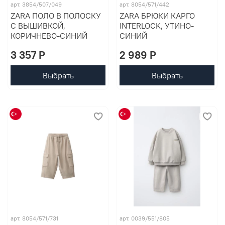
арт. 3854/507/049
арт. 8054/571/442
ZARA ПОЛО В ПОЛОСКУ
ZARA БРЮКИ КАРГО
С ВЫШИВКОЙ,
INTERLOCK, УТИНО-
КОРИЧНЕВО-СИНИЙ
СИНИЙ
3 357 P
2 989 P
Выбрать
Выбрать
арт. 8054/571/731
арт. 0039/551/805