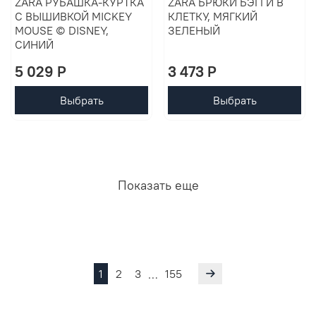
ZARA РУБАШКА-КУРТКА
ZARA БРЮКИ БЭГГИ В
С ВЫШИВКОЙ MICKEY
КЛЕТКУ, МЯГКИЙ
MOUSE © DISNEY,
ЗЕЛЕНЫЙ
СИНИЙ
5 029 P
3 473 P
Выбрать
Выбрать
Показать еще
1
2
3
155
…