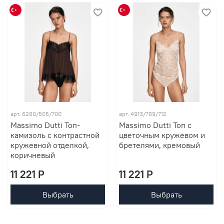
арт. 6280/505/700
арт. 4913/789/712
Massimo Dutti Топ-
Massimo Dutti Топ с
камизоль с контрастной
цветочным кружевом и
кружевной отделкой,
бретелями, кремовый
коричневый
11 221 P
11 221 P
Выбрать
Выбрать