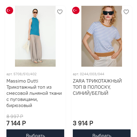
арт. 5708/510/402
арт. 0244/003/044
Massimo Dutti
ZARA ТРИКОТАЖНЫЙ
Трикотажный топ из
ТОП В ПОЛОСКУ,
смесовой льняной ткани
СИНИЙ/БЕЛЫЙ
с пуговицами,
бирюзовый
8 997 P
7 144 P
3 914 P
Выбрать
Выбрать