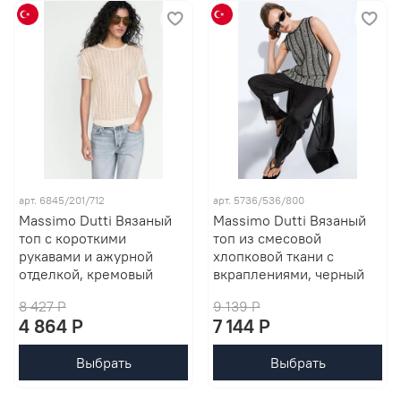
арт. 6845/201/712
арт. 5736/536/800
Massimo Dutti Вязаный
Massimo Dutti Вязаный
топ с короткими
топ из смесовой
рукавами и ажурной
хлопковой ткани с
отделкой, кремовый
вкраплениями, черный
8 427 P
9 139 P
4 864 P
7 144 P
Выбрать
Выбрать