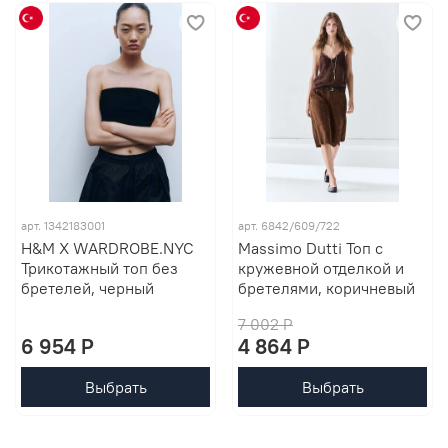
арт. 1342183001
арт. 6842/609/722
H&M X WARDROBE.NYC
Massimo Dutti Топ с
Трикотажный топ без
кружевной отделкой и
бретелей, черный
бретелями, коричневый
7 002 P
6 954 P
4 864 P
Выбрать
Выбрать