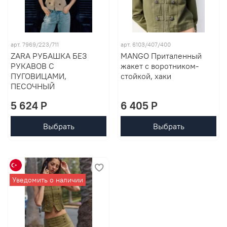
арт. 7969/223/711
арт. 6103/407/400
ZARA РУБАШКА БЕЗ
MANGO Приталенный
РУКАВОВ С
жакет с воротником-
ПУГОВИЦАМИ,
стойкой, хаки
ПЕСОЧНЫЙ
5 624 P
6 405 P
Выбрать
Выбрать
Уведомить о наличии