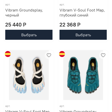
арт.
арт.
Vibram Groundsplay,
Vibram V-Soul Foot Map,
черный
глубокий синий
25 440 P
22 368 P
Выбрать
Выбрать
арт.
арт.
Vibram V-Soul Foot Map,
Vibram Groundsplay,