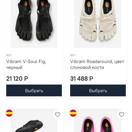
арт.
арт.
Vibram V-Soul Fig,
Vibram Roadaround, цвет
черный
слоновой кости
21 120 P
31 488 P
Выбрать
Выбрать