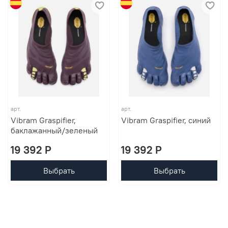
арт.
арт.
Vibram Graspifier,
Vibram Graspifier, синий
баклажанный/зеленый
19 392 P
19 392 P
Выбрать
Выбрать