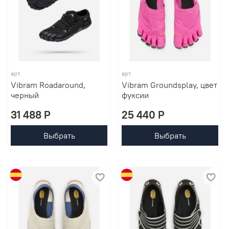
арт.
арт.
Vibram Roadaround,
Vibram Groundsplay, цвет
черный
фуксии
31 488 P
25 440 P
Выбрать
Выбрать