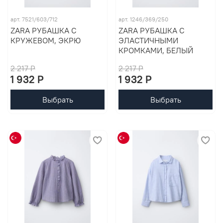
арт. 7521/603/712
арт. 1246/369/250
ZARA РУБАШКА С
ZARA РУБАШКА С
КРУЖЕВОМ, ЭКРЮ
ЭЛАСТИЧНЫМИ
КРОМКАМИ, БЕЛЫЙ
2 217 P
2 217 P
1 932 P
1 932 P
Выбрать
Выбрать