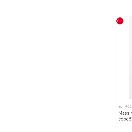
арт. 46
Massi
сереб