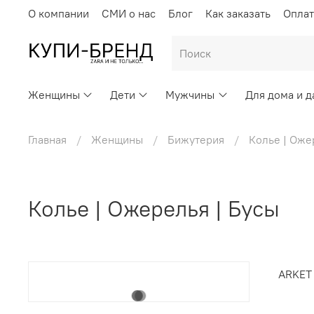
О компании
СМИ о нас
Блог
Как заказать
Оплат
Женщины
Дети
Мужчины
Для дома и д
Главная
Женщины
Бижутерия
Колье | Оже
Колье | Ожерелья | Бусы
ARKET