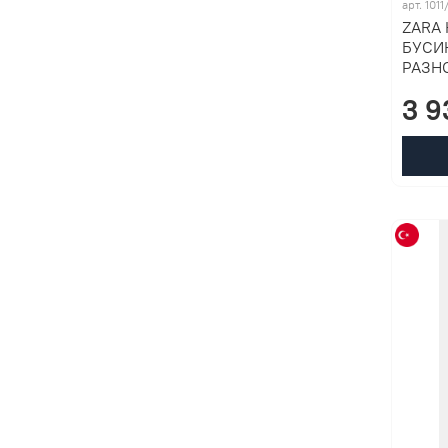
арт. 101
ZARA 
БУСИ
РАЗН
3 9