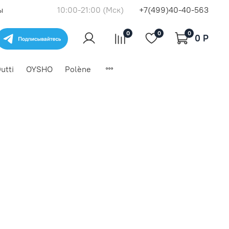
ы
10:00-21:00 (Мск)
+7(499)40-40-563
0
0
0
0 P
utti
OYSHO
Polène