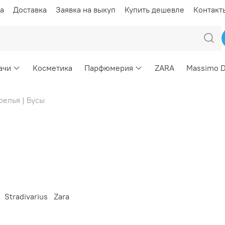
а
Доставка
Заявка на выкуп
Купить дешевле
Контакт
ачи
Косметика
Парфюмерия
ZARA
Massimo D
релья | Бусы
Stradivarius
Zara