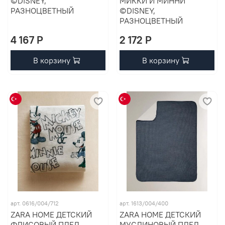
©DISNEY,
МИККИ И МИННИ
РАЗНОЦВЕТНЫЙ
©DISNEY,
РАЗНОЦВЕТНЫЙ
4 167 P
2 172 P
В корзину
В корзину
арт. 0616/004/712
арт. 1613/004/400
ZARA HOME ДЕТСКИЙ
ZARA HOME ДЕТСКИЙ
ФЛИСОВЫЙ ПЛЕД
МУСЛИНОВЫЙ ПЛЕД,