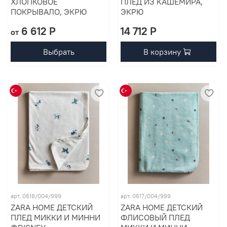
ХЛОПКОВОЕ
ПЛЕД ИЗ КАШЕМИРА,
ПОКРЫВАЛО, ЭКРЮ
ЭКРЮ
6 612 P
14 712 P
от
Выбрать
В корзину
арт. 0618/004/999
арт. 0617/004/999
ZARA HOME ДЕТСКИЙ
ZARA HOME ДЕТСКИЙ
ПЛЕД МИККИ И МИННИ
ФЛИСОВЫЙ ПЛЕД