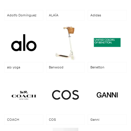
Adolfo Domínguez
ALAÏA
Adidas
alo yoga
Banwood
Benetton
COACH
COS
Ganni