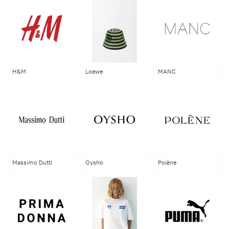
H&M
Loewe
MANC
Massimo Dutti
Oysho
Polène