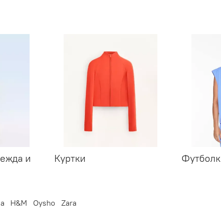
ежда и
Куртки
Футболк
ga
H&M
Oysho
Zara