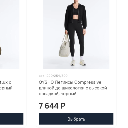
арт. 1220/254/800
lux с
OYSHO Легинсы Compressive
черный
длиной до щиколотки с высокой
посадкой, черный
7 644 P
Выбрать