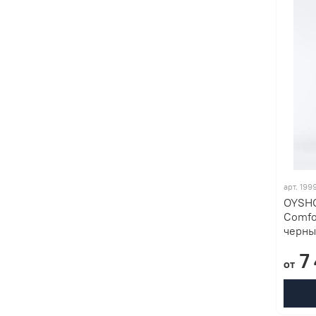
арт. 19
OYSHO
Comfo
черны
7 
от