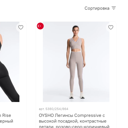
Сортировка
арт. 5380/254/864
 Rise
OYSHO Легинсы Compressive с
черный
высокой посадкой, контрастные
детали, розово-серо-коричневый