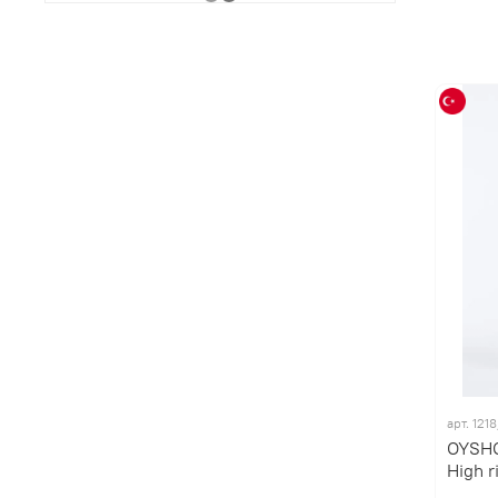
арт. 121
OYSHO
High r