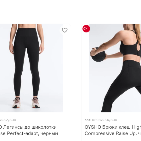
8/232/800
арт. 0298/254/800
 Легинсы до щиколотки
OYSHO Брюки клеш High
ise Perfect-adapt, черный
Compressive Raise Up, 