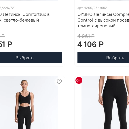
98/226/721
арт. 4200/254/692
 Легинсы Comfortlux в
OYSHO Легинсы Compre
к, светло-бежевый
Control с высокой посад
темно-сиреневый
 P
4 961 P
51 P
4 106 P
Выбрать
Выбрать