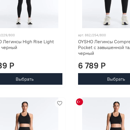
8/229/800
арт. 862/254/800
 Легинсы High Rise Light
OYSHO Легинсы Compre
, черный
Pocket с завышенной та
черный
89 P
6 789 P
Выбрать
Выбрать