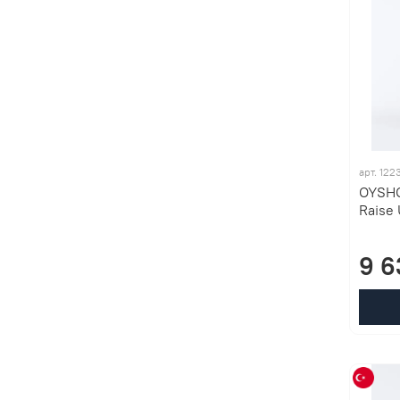
арт. 12
OYSHO
Raise
9 6