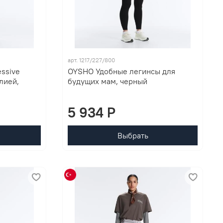
арт. 1217/227/800
ssive
OYSHO Удобные легинсы для
лией,
будущих мам, черный
5 934 P
Выбрать