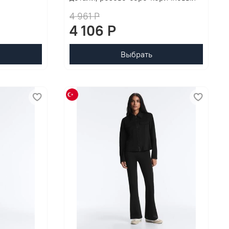
4 961 P
4 106 P
Выбрать