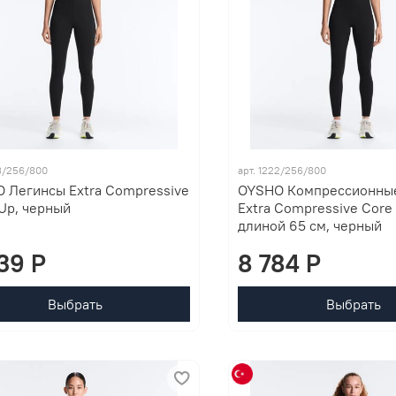
23/256/800
арт. 1222/256/800
 Легинсы Extra Compressive
OYSHO Компрессионны
 Up, черный
Extra Compressive Core
длиной 65 см, черный
39 P
8 784 P
Выбрать
Выбрать