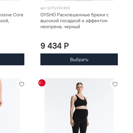
арт. 5270/231/800
ssive Core
OYSHO Расклешенные брюки с
кой,
высокой посадкой и эффектом
неопрена, черный
9 434 P
Выбрать