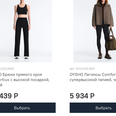
99/222/800
арт. 1210/226/800
 Брюки прямого кроя
OYSHO Легинсы Comfort
rtlux с высокой посадкой,
супервысокой талией, 
й
439 P
5 934 P
Выбрать
Выбрать