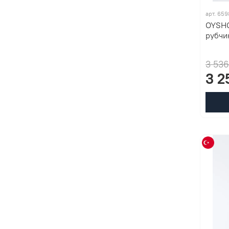
арт. 65
OYSHO
рубчи
3 536
3 2