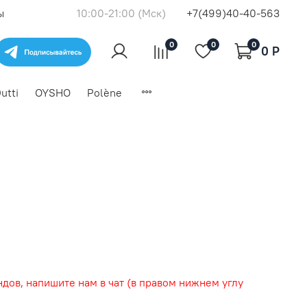
ы
10:00-21:00 (Мск)
+7(499)40-40-563
0
0
0
0 P
utti
OYSHO
Polène
дов, напишите нам в чат (в правом нижнем углу