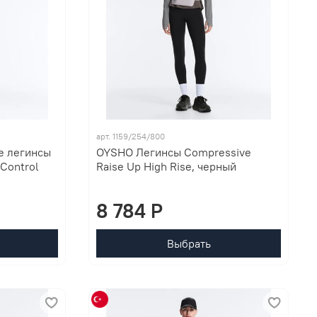
арт. 1159/254/800
е легинсы
OYSHO Легинсы Compressive
 Control
Raise Up High Rise, черный
8 784 P
Выбрать