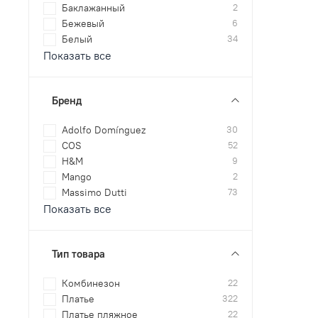
Баклажанный
2
Бежевый
6
Белый
34
Показать все
Бренд
Adolfo Domínguez
30
COS
52
H&M
9
Mango
2
Massimo Dutti
73
Показать все
Тип товара
Комбинезон
22
Платье
322
Платье пляжное
22