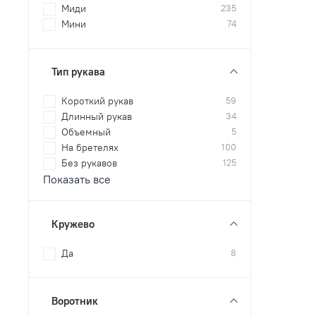
Миди
235
Мини
74
Тип рукава
Короткий рукав
59
Длинный рукав
34
Объемный
5
На бретелях
100
Без рукавов
125
Показать все
Кружево
Да
8
Воротник