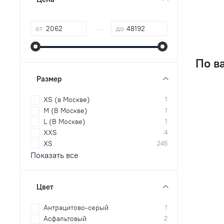
—
от
до
По в
Размер
XS (в Москве)
1
M (В Москве)
1
L (В Москве)
1
XXS
4
XS
245
Показать все
Цвет
Антрацитово-серый
1
Асфальтовый
2