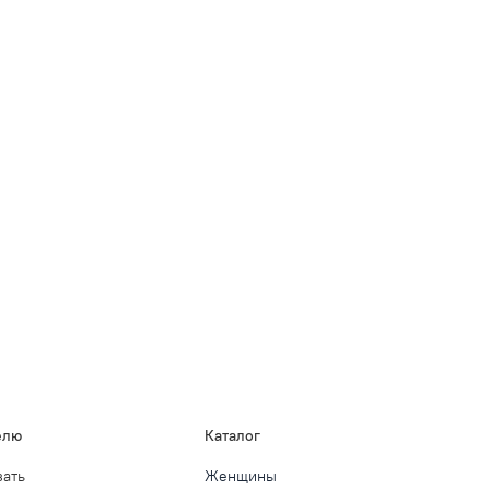
елю
Каталог
зать
Женщины