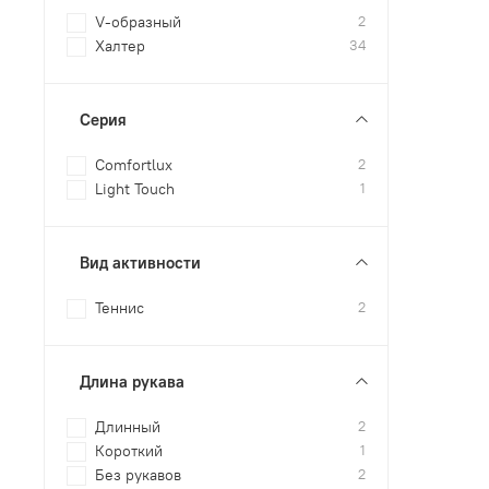
V-образный
2
Халтер
34
Серия
Comfortlux
2
Light Touch
1
Вид активности
Теннис
2
Длина рукава
Длинный
2
Короткий
1
Без рукавов
2