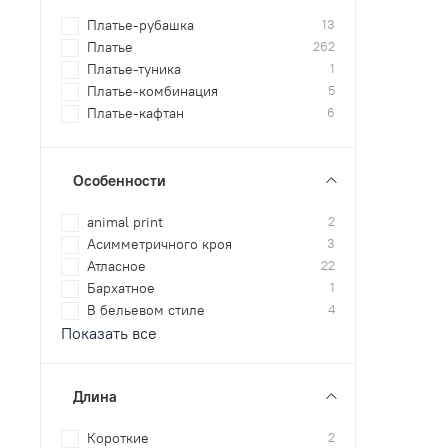
Платье-рубашка
13
Платье
262
Платье-туника
1
Платье-комбинация
5
Платье-кафтан
6
Особенности
animal print
2
Асимметричного кроя
3
Атласное
22
Бархатное
1
В бельевом стиле
4
Показать все
Длина
Короткие
2