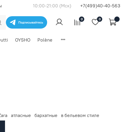
ы
10:00-21:00 (Мск)
+7(499)40-40-563
0
0
utti
OYSHO
Polène
Zara
атласные
бархатные
в бельевом стиле