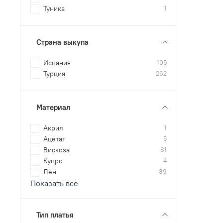
Туника
1
Страна выкупа
Испания
105
Турция
262
Материал
Акрил
1
Ацетат
5
Вискоза
81
Купро
4
Лён
39
Показать все
Тип платья