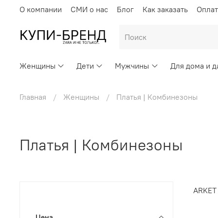
О компании
СМИ о нас
Блог
Как заказать
Оплат
Женщины
Дети
Мужчины
Для дома и д
Главная
Женщины
Платья | Комбинезоны
Платья | Комбинезоны
ARKET
Цена