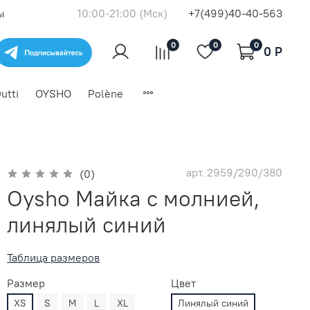
ы
10:00-21:00 (Мск)
+7(499)40-40-563
0
0
0
0 P
utti
OYSHO
Polène
арт.
2959/290/380
(0)
Oysho Майка с молнией,
линялый синий
Таблица размеров
Размер
Цвет
XS
S
M
L
XL
Линялый синий