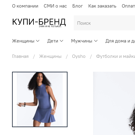
О компании
СМИ о нас
Блог
Как заказать
Оплат
Женщины
Дети
Мужчины
Для дома и д
Главная
Женщины
Oysho
Футболки и майк