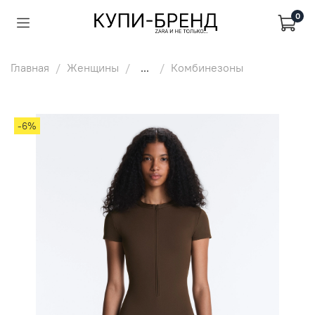
0
Главная
Женщины
...
Комбинезоны
-6%