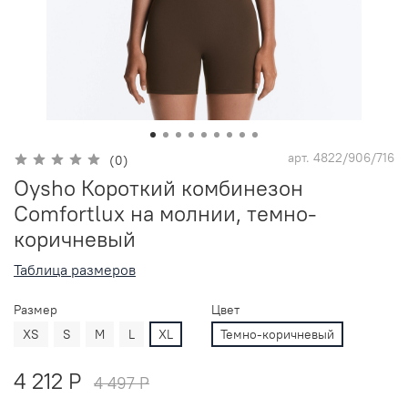
арт.
4822/906/716
(0)
Oysho Короткий комбинезон
Comfortlux на молнии, темно-
коричневый
Таблица размеров
Размер
Цвет
XS
S
M
L
XL
Темно-коричневый
4 212 P
4 497 P