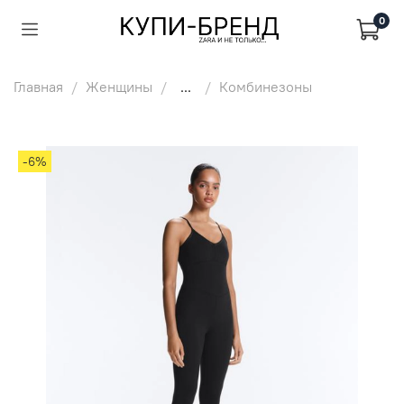
0
Главная
Женщины
...
Комбинезоны
-6%