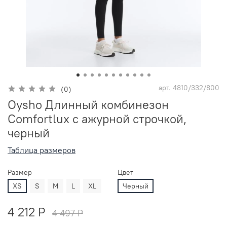
арт.
4810/332/800
(0)
Oysho Длинный комбинезон
Comfortlux с ажурной строчкой,
черный
Таблица размеров
Размер
Цвет
XS
S
M
L
XL
Черный
4 212 P
4 497 P