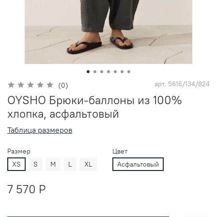
арт.
5616/134/824
(0)
OYSHO Брюки-баллоны из 100%
хлопка, асфальтовый
Таблица размеров
Размер
Цвет
XS
S
M
L
XL
Асфальтовый
7 570 P