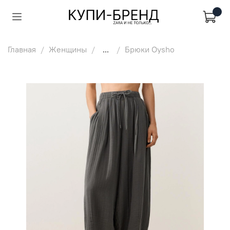
Главная
Женщины
...
Брюки Oysho