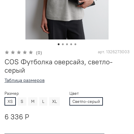
арт.
1326273003
(0)
COS Футболка оверсайз, светло-
серый
Таблица размеров
Размер
Цвет
XS
S
M
L
XL
Светло-серый
6 336 P