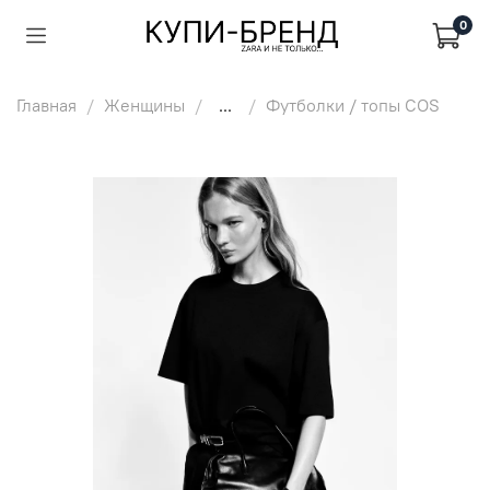
0
Главная
Женщины
...
Футболки / топы COS