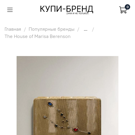
0
Главная
Популярные бренды
...
The House of Marisa Berenson