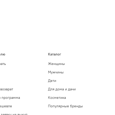
елю
Каталог
зать
Женщины
Мужчины
Дети
возврат
Для дома и дачи
я программа
Косметика
дешевле
Популярные бренды
 заявку на выкуп