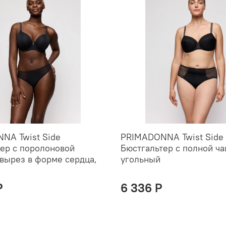
NA Twist Side
PRIMADONNA Twist Side
ер с поролоновой
Бюстгальтер с полной ча
 вырез в форме сердца,
угольный
P
6 336 P