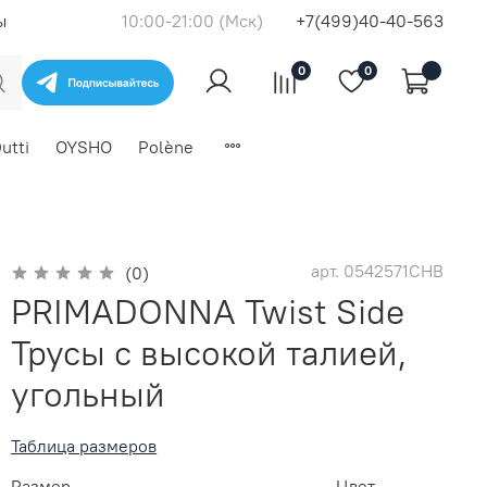
ы
10:00-21:00 (Мск)
+7(499)40-40-563
0
0
utti
OYSHO
Polène
арт.
0542571CHB
(0)
PRIMADONNA Twist Side
Трусы с высокой талией,
угольный
Таблица размеров
Размер
Цвет