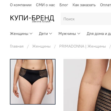
О компании
СМИ о нас
Блог
Как заказать
Оплат
Женщины
Дети
Мужчины
Для дома и д
Главная
Женщины
PRIMADONNA | Женщины