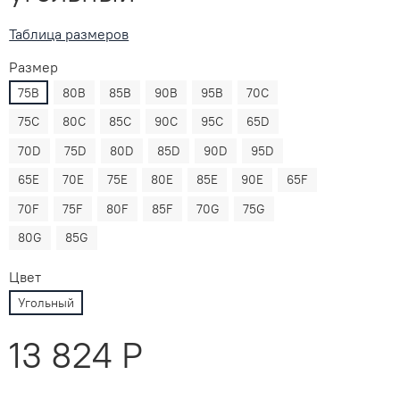
Таблица размеров
Размер
75B
80B
85B
90B
95B
70C
75C
80C
85C
90C
95C
65D
70D
75D
80D
85D
90D
95D
65E
70E
75E
80E
85E
90E
65F
70F
75F
80F
85F
70G
75G
80G
85G
Цвет
Угольный
13 824 P