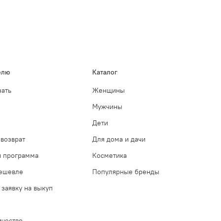
елю
Каталог
зать
Женщины
Мужчины
Дети
возврат
Для дома и дачи
я программа
Косметика
дешевле
Популярные бренды
 заявку на выкуп
ичество