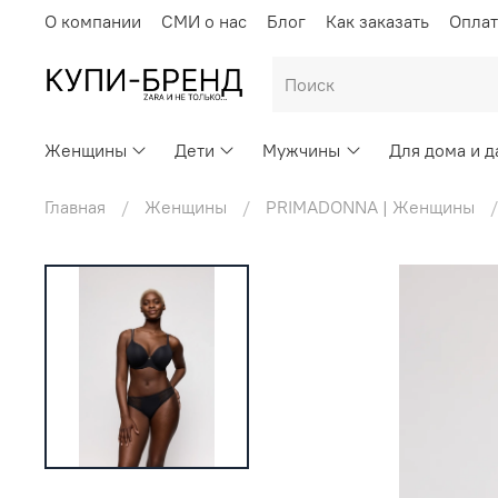
О компании
СМИ о нас
Блог
Как заказать
Оплат
Женщины
Дети
Мужчины
Для дома и д
Главная
Женщины
PRIMADONNA | Женщины