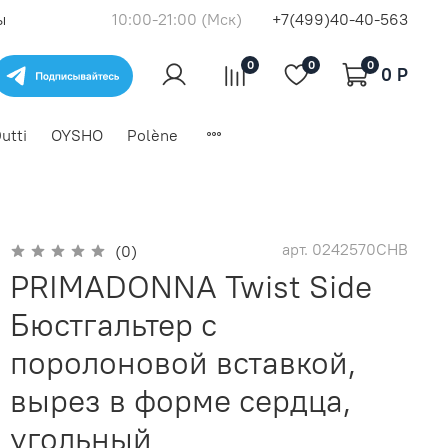
ы
10:00-21:00 (Мск)
+7(499)40-40-563
0
0
0
0 P
utti
OYSHO
Polène
арт.
0242570CHB
(0)
PRIMADONNA Twist Side
Бюстгальтер с
поролоновой вставкой,
вырез в форме сердца,
угольный