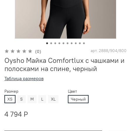
арт.
2888/904/800
(0)
Oysho Майка Comfortlux с чашками и
полосками на спине, черный
Таблица размеров
Размер
Цвет
XS
S
M
L
XL
Черный
4 794 P