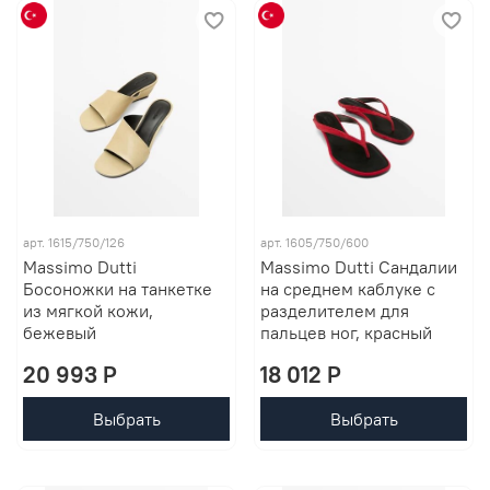
арт. 1615/750/126
арт. 1605/750/600
Massimo Dutti
Massimo Dutti Сандалии
Босоножки на танкетке
на среднем каблуке с
из мягкой кожи,
разделителем для
бежевый
пальцев ног, красный
20 993 P
18 012 P
Выбрать
Выбрать