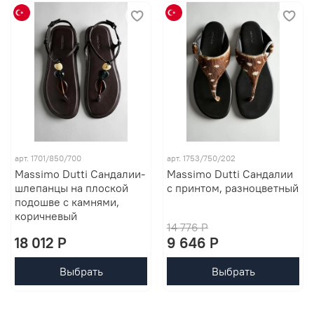
арт. 1701/850/700
арт. 1753/750/202
Massimo Dutti Сандалии-
Massimo Dutti Сандалии
шлепанцы на плоской
с принтом, разноцветный
подошве с камнями,
коричневый
14 776 P
18 012 P
9 646 P
Выбрать
Выбрать