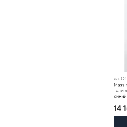
арт. 50
Massi
талие
синий
14 