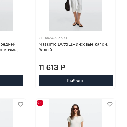
арт. 5023/823/251
средней
Massimo Dutti Джинсовые капри,
анинами,
белый
11 613 P
Выбрать