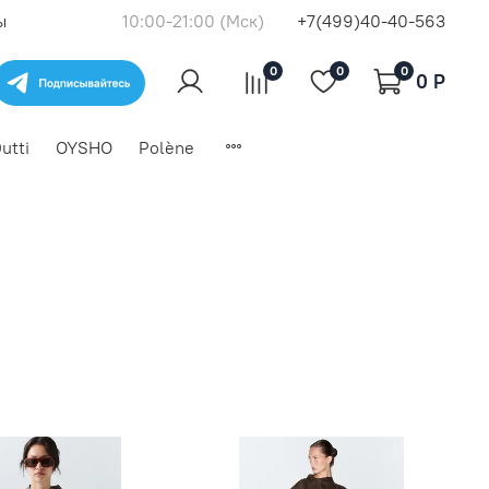
ы
10:00-21:00 (Мск)
+7(499)40-40-563
0
0
0
0 P
utti
OYSHO
Polène