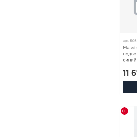
арт. 50
Massi
подве
синий
11 