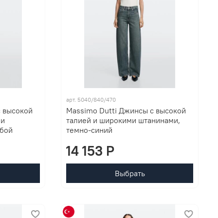
арт. 5040/840/470
с высокой
Massimo Dutti Джинсы с высокой
ми
талией и широкими штанинами,
убой
темно-синий
14 153 P
Выбрать