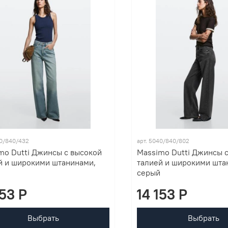
40/840/432
арт. 5040/840/802
mo Dutti Джинсы с высокой
Massimo Dutti Джинсы 
й и широкими штанинами,
талией и широкими шта
серый
153 P
14 153 P
Выбрать
Выбрать