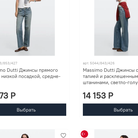
53/853/427
арт. 5044/843/426
mo Dutti Джинсы прямого
Massimo Dutti Джинсы 
с низкой посадкой, средне-
талией и расклешенны
штанинами, светло-гол
873 P
14 153 P
Выбрать
Выбрать