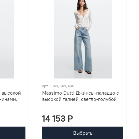
арт. 5049/849/406
с высокой
Massimo Dutti Джинсы-палаццо с
нинами,
высокой талией, светло-голубой
14 153 P
Выбрать