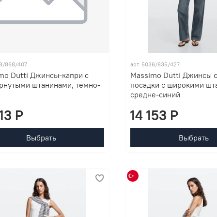
68/868/407
арт. 5036/835/427
mo Dutti Джинсы-капри с
Massimo Dutti Джинсы 
рнутыми штанинами, темно-
посадки с широкими шт
средне-синий
613 P
14 153 P
Выбрать
Выбрать