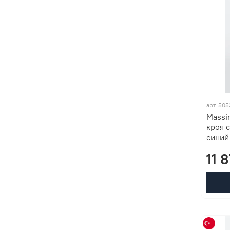
арт. 50
Massi
кроя 
синий
11 