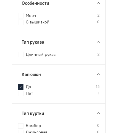
Особенности
Мерч
2
С вышивкой
0
Тип рукава
Длинный рукав
2
Капюшон
Да
15
Нет
1
Тип куртки
Бомбер
0
Джинсовая
0