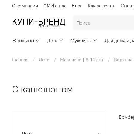
О компании
СМИ о нас
Блог
Как заказать
Оплат
Женщины
Дети
Мужчины
Для дома и д
Главная
Дети
Мальчики | 6-14 лет
Верхняя
С капюшоном
Бомбе
Цена