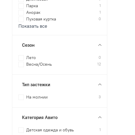
Парка
1
Анорак
1
Пуховая куртка
0
Показать все
Сезон
Лето
0
Весна/Осень
12
Тип застежки
На молнии
3
Категория Авито
Детская одежда и обувь
1