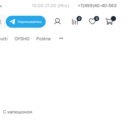
ы
10:00-21:00 (Мск)
+7(499)40-40-563
0
0
utti
OYSHO
Polène
С капюшоном