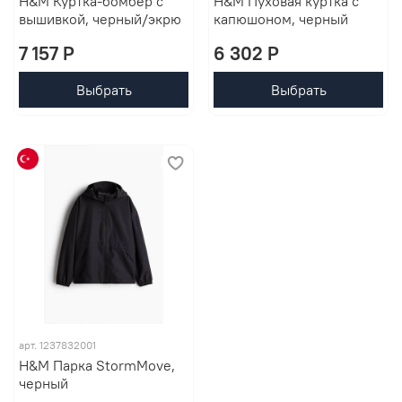
H&M Куртка-бомбер с
H&M Пуховая куртка с
вышивкой, черный/экрю
капюшоном, черный
7 157 P
6 302 P
Выбрать
Выбрать
арт. 1237832001
H&M Парка StormMove,
черный