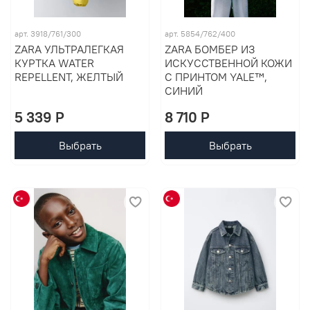
арт. 3918/761/300
арт. 5854/762/400
ZARA УЛЬТРАЛЕГКАЯ
ZARA БОМБЕР ИЗ
КУРТКА WATER
ИСКУССТВЕННОЙ КОЖИ
REPELLENT, ЖЕЛТЫЙ
С ПРИНТОМ YALE™,
СИНИЙ
5 339 P
8 710 P
Выбрать
Выбрать