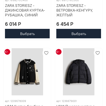
арт. 6186/701/400
арт. 6917/761/300
ZARA STORIESZ -
ZARA STORIESZ -
ДЖИНСОВАЯ КУРТКА-
ВЕТРОВКА-КЕНГУРУ,
РУБАШКА, СИНИЙ
ЖЕЛТЫЙ
6 014 P
6 454 P
Выбрать
Выбрать
арт. 1209578009
арт. 1236679001