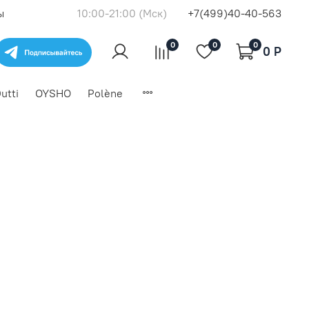
ы
10:00-21:00 (Мск)
+7(499)40-40-563
0
0
0
0 P
utti
OYSHO
Polène