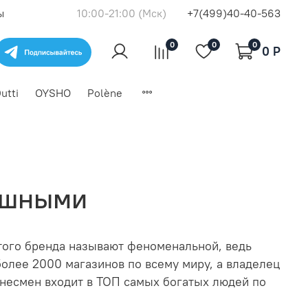
ы
10:00-21:00 (Мск)
+7(499)40-40-563
0
0
0
0 P
utti
OYSHO
Polène
душными
этого бренда называют феноменальной, ведь
олее 2000 магазинов по всему миру, а владелец
знесмен входит в ТОП самых богатых людей по