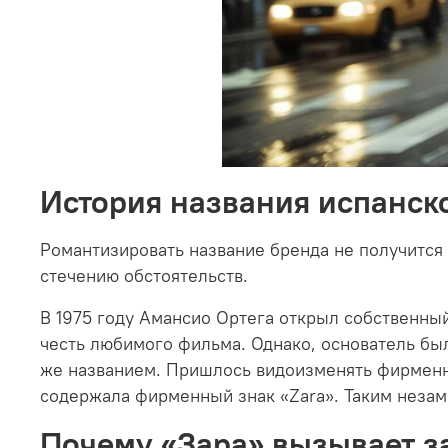
История названия испанско
Романтизировать название бренда не получится
стечению обстоятельств.
В 1975 году Амансио Ортега открыл собственный
честь любимого фильма. Однако, основатель бы
же названием. Пришлось видоизменять фирменный
содержала фирменный знак «Zara». Таким незам
Почему «Зара» вызывает з