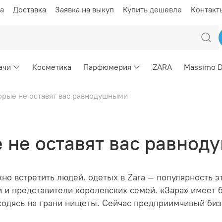
а
Доставка
Заявка на выкуп
Купить дешевле
Контакт
ачи
Косметика
Парфюмерия
ZARA
Massimo D
торые не оставят вас равнодушными
е не оставят вас равно
но встретить людей, одетых в Zara — популярность 
 и представители королевских семей. «Зара» имеет б
аходясь на грани нищеты. Сейчас предприимчивый би