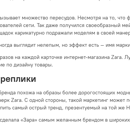
вызывает множество пересудов. Несмотря на то, что 
вателей сети. Так даже получился своеобразный мей
адок карикатурно подражали моделям в своей манер
огда выглядит нелепым, но эффект есть — имя марки 
азов на каждой карточке интернет-магазина Zara. Л
е по дизайну товары.
 реплики
бренда похожа на образы более дорогостоящих модны
рк Zara. С одной стороны, такой маркетинг может п
ить самый острый тренд, презентуемый на той же Н
 сделала «Зара» самым желанным брендом в широких 