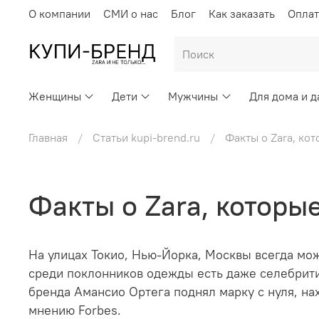
О компании
СМИ о нас
Блог
Как заказать
Оплат
Женщины
Дети
Мужчины
Для дома и д
Главная
Статьи kupi-brend.ru
Факты о Zara, ко
Факты о Zara, которы
На улицах Токио, Нью-Йорка, Москвы всегда мож
среди поклонников одежды есть даже селебрити
бренда Амансио Ортега поднял марку с нуля, н
мнению Forbes.