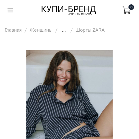
0
Главная
Женщины
...
Шорты ZARA