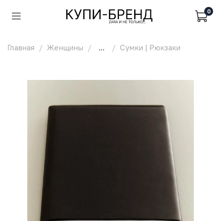
0
Главная
Женщины
...
Сумки | Рюкзаки