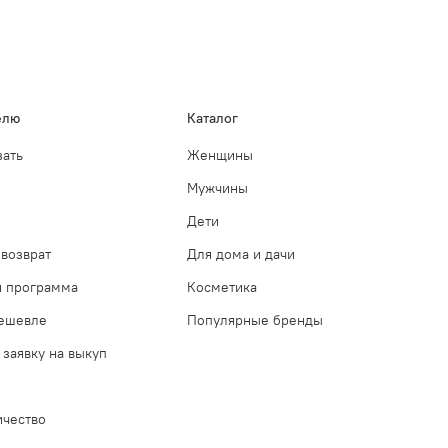
елю
Каталог
зать
Женщины
Мужчины
Дети
возврат
Для дома и дачи
я программа
Косметика
дешевле
Популярные бренды
 заявку на выкуп
ичество