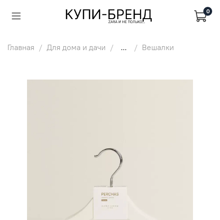
0
Главная
Для дома и дачи
...
Вешалки