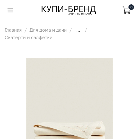
0
Главная
Для дома и дачи
...
Скатерти и салфетки