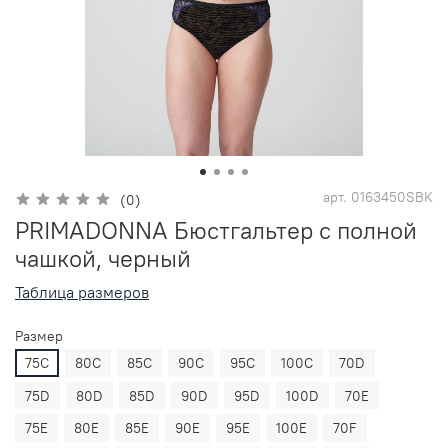
арт.
0163450SBK
(0)
PRIMADONNA Бюстгальтер с полной
чашкой, черный
Таблица размеров
Размер
75C
80C
85C
90C
95C
100C
70D
75D
80D
85D
90D
95D
100D
70E
75E
80E
85E
90E
95E
100E
70F