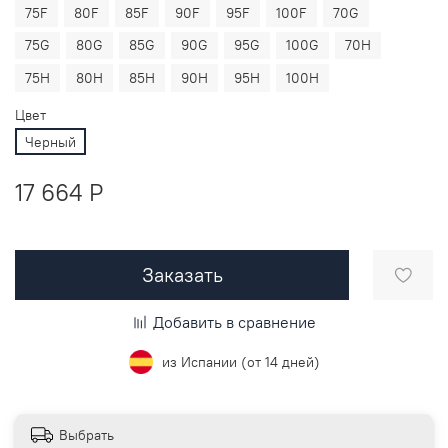
75F
80F
85F
90F
95F
100F
70G
75G
80G
85G
90G
95G
100G
70H
75H
80H
85H
90H
95H
100H
Цвет
Черный
17 664 P
Заказать
Добавить в сравнение
из Испании (от 14 дней)
Выбрать