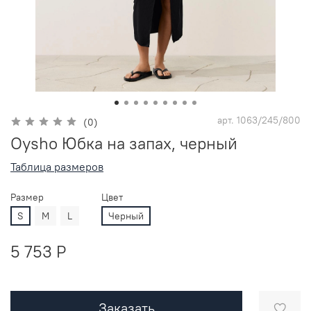
арт.
1063/245/800
(0)
Oysho Юбка на запах, черный
Таблица размеров
Размер
Цвет
S
M
L
Черный
5 753 P
Заказать