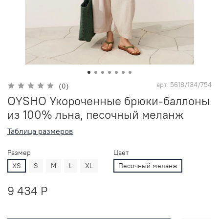
арт.
5618/134/754
(0)
OYSHO Укороченные брюки-баллоны
из 100% льна, песочный меланж
Таблица размеров
Размер
Цвет
XS
S
M
L
XL
Песочный меланж
9 434 P