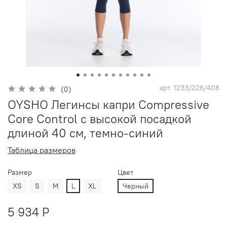
арт.
1233/226/408
(0)
OYSHO Легинсы капри Compressive
Core Control с высокой посадкой
длиной 40 см, темно-синий
Таблица размеров
Размер
Цвет
XS
S
M
L
XL
Черный
5 934 P