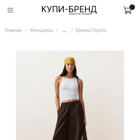
Главная
Женщины
...
Брюки Oysho