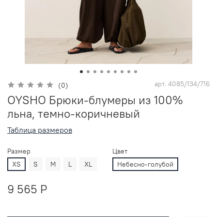
арт.
4085/134/716
(0)
OYSHO Брюки-блумеры из 100%
льна, темно-коричневый
Таблица размеров
Размер
Цвет
XS
S
M
L
XL
Небесно-голубой
9 565 P