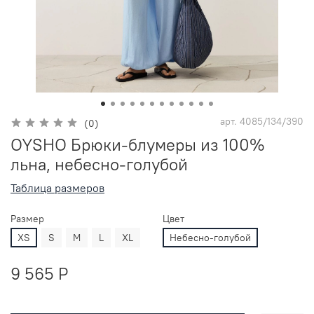
арт.
4085/134/390
(0)
OYSHO Брюки-блумеры из 100%
льна, небесно-голубой
Таблица размеров
Размер
Цвет
XS
S
M
L
XL
Небесно-голубой
9 565 P