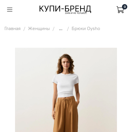
0
Главная
Женщины
...
Брюки Oysho