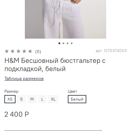
арт.
1270374003
(0)
H&M Бесшовный бюстгальтер с
подкладкой, белый
Таблица размеров
Размер
Цвет
XS
S
M
L
XL
Белый
2 400 P